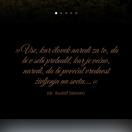
»Vse, kar človek naredi za to, da
bi v sebi prebudil, kar je večno,
naredi, da bi povečal vrednost
življenja na svetu….«
(dr. Rudolf Steiner)